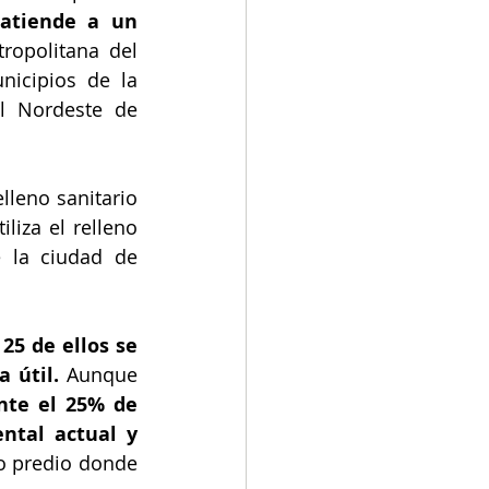
 atiende a un 
opolitana del 
icipios de la 
l Nordeste de 
leno sanitario 
iza el relleno 
 la ciudad de 
 
25 de ellos se 
 útil.
 Aunque 
te el 25% de 
ntal actual y 
o predio donde 