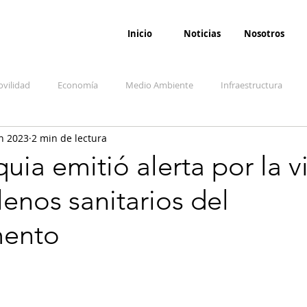
Inicio
Noticias
Nosotros
vilidad
Economía
Medio Ambiente
Infraestructura
n 2023
2 min de lectura
udicial
Salud
Opinión
Accidentes
Seguridad
O
uia emitió alerta por la vi
llenos sanitarios del
ida y sociedad
Denuncia Ciudadana
Conflicto armado interno
mento