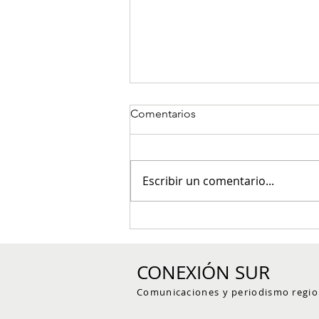
Comentarios
Escribir un comentario...
Red de reservas naturales del
Suroeste antioqueño trazó su
hoja de ruta para fortalecer la
CONEXIÓN SUR
conservación voluntaria
Comunicaciones y periodismo regio