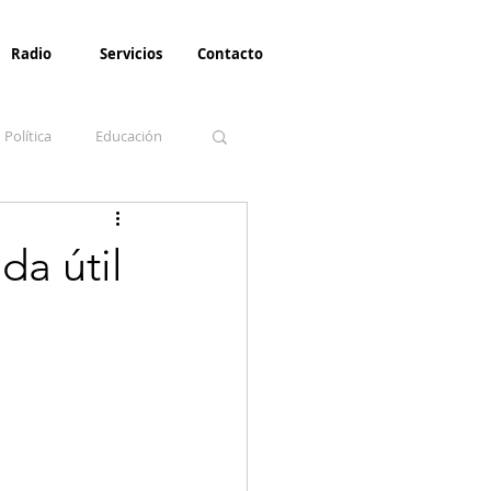
Radio
Servicios
Contacto
Política
Educación
la Invernal
Paz
da útil
Turismo