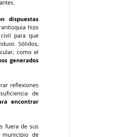
antes.
n dispuestas 
rantioquia hizo 
ivil para que 
duos Sólidos, 
ular, como el 
uos generados 
ar reflexiones 
uficiencia de 
ra encontrar 
s fuera de sus 
 municipio de 