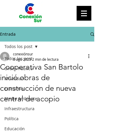
Entrada
Todos los post
conexiónsur
Todos los post
8 ago 2023
2 min de lectura
Cooperativa San Bartolo
Orden Público
inició obras de
Movilidad
construcción de nueva
Economía
central de acopio
Medio Ambiente
Infraestructura
Política
Educación