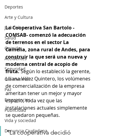
Deportes
Arte y Cultura
La Cooperativa San Bartolo -
Judicial
COMSAB- comenzó la adecuación 
Salud
de terrenos en el sector La 
Opinión
Camelia, zona rural de Andes, para 
construir la que será una nueva y 
Accidentes
moderna central de acopio de 
Seguridad
fruta. 
Según lo estableció la gerente, 
Liliana Vélez Quintero, los volúmenes 
Ola Invernal
de comercialización de la empresa 
Paz
ameritan tener un mejor y mayor 
Emergencias
espacio, toda vez que las 
instalaciones actuales simplemente 
Publicidad
se quedaron pequeñas.
Vida y sociedad
Denuncia Ciudadana
“La cooperativa decidió 