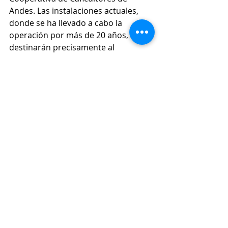
Andes. Las instalaciones actuales, 
donde se ha llevado a cabo la 
operación por más de 20 años, se 
destinarán precisamente al 
bodegaje de insumos para dichos 
almacenes.
Las noticias del Suroeste antioqueño 
están en Conexión Sur.
Economía