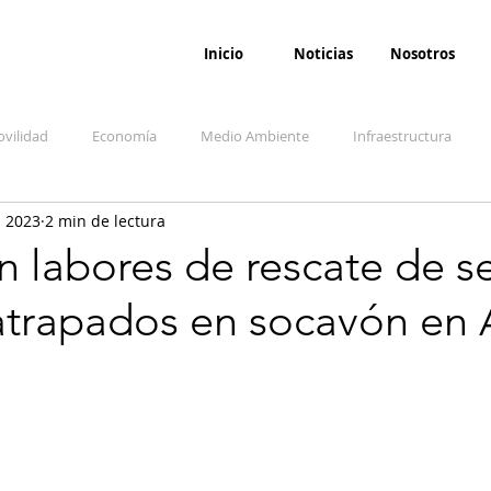
Inicio
Noticias
Nosotros
vilidad
Economía
Medio Ambiente
Infraestructura
l 2023
2 min de lectura
udicial
Salud
Opinión
Accidentes
Seguridad
O
 labores de rescate de se
atrapados en socavón en
ida y sociedad
Denuncia Ciudadana
Conflicto armado interno