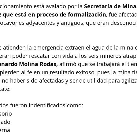
cionamiento está avalado por la 
Secretaría de Mina
z que está en proceso de formalización
, fue afecta
socavones adyacentes y antiguos, que eran desconoci
atienden la emergencia extraen el agua de la mina c
an poder rescatar con vida a los seis mineros atrap
onardo Molina Rodas,
 afirmó que se trabajará el ti
pierden al fe en un resultado exitoso, pues la mina ti
no haber sido afectadas y ser de utilidad para agiliza
cate.
dos fueron indentificados como:
sorio
lado
erna