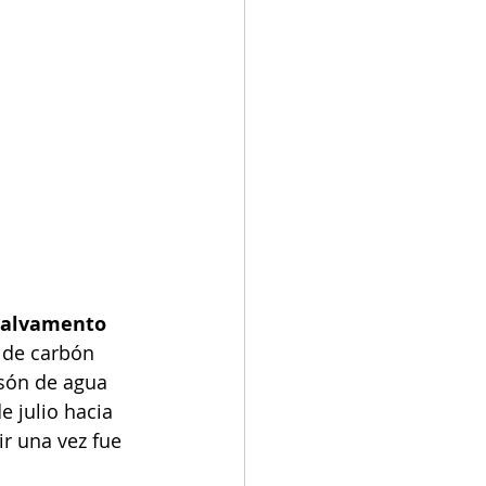
salvamento 
 de carbón 
lsón de agua 
 julio hacia 
r una vez fue 