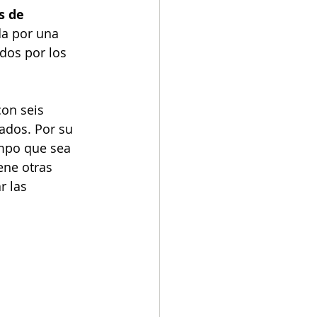
s de 
da por una 
dos por los 
on seis 
ados. Por su 
empo que sea 
ene otras 
r las 