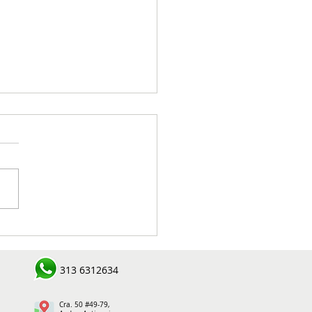
van búsqueda en el río
a por presunta
parición de ciudadano
313 6312634
l sector Cauca Viejo
Cra. 50 #49-79,