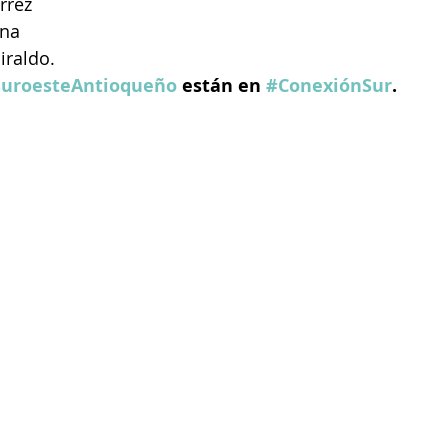
rrez
rna
iraldo.
uroesteAntioqueño
 están en 
#ConexiónSur
.