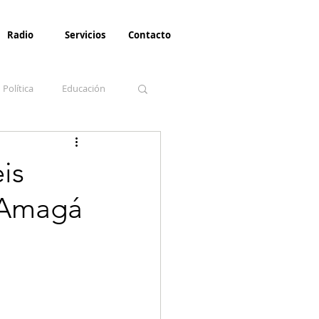
Radio
Servicios
Contacto
Política
Educación
la Invernal
Paz
is
 Amagá
Turismo