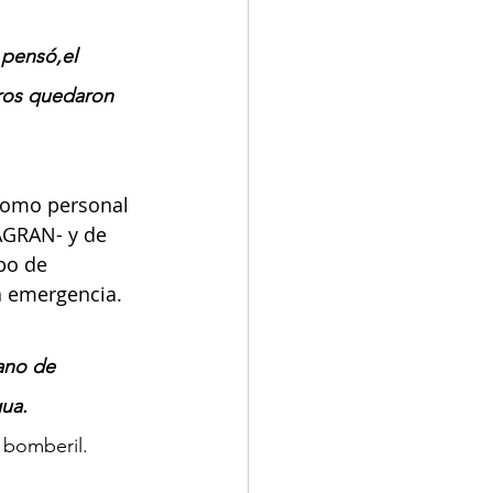
pensó,el 
tros quedaron 
como personal 
AGRAN- y de 
po de 
 emergencia.
ano de 
ua. 
l bomberil.