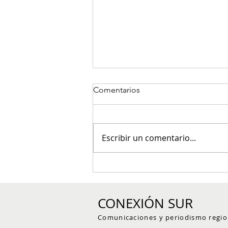
Comentarios
Escribir un comentario...
Tres personas fallecidas por
deslizamientos en zona rural
de Pueblorrico
CONEXIÓN SUR
Comunicaciones y periodismo regio