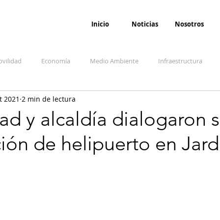
Inicio
Noticias
Nosotros
vilidad
Economía
Medio Ambiente
Infraestructura
t 2021
2 min de lectura
udicial
Salud
Opinión
Accidentes
Seguridad
O
d y alcaldía dialogaron 
ión de helipuerto en Jard
ida y sociedad
Denuncia Ciudadana
Conflicto armado interno