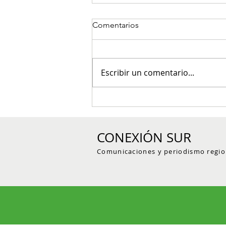
Comentarios
Escribir un comentario...
Jardín ejecutó obras de
mejoramiento vial en la zona
urbana y rural por más de
CONEXIÓN SUR
$1.000 millones
Comunicaciones y periodismo regio