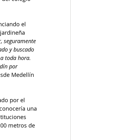
nciando el 
jardineña 
ir, seguramente 
sado y buscado 
a toda hora. 
dín por 
esde Medellín 
do por el 
 conocería una 
tituciones 
200 metros de 