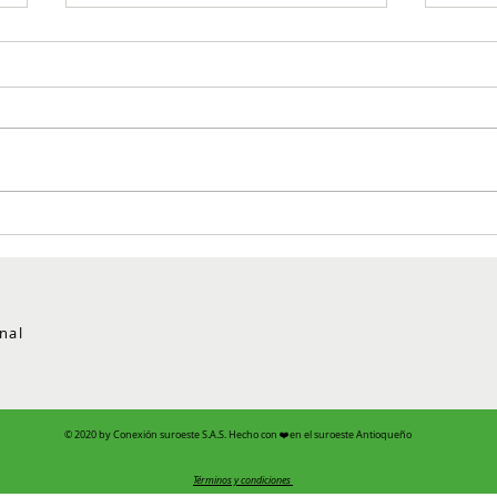
Avanza proceso de
Gobe
interventoría en vías entre
entr
Caldas y Antioquia
placa
nal
© 2020 by Conexión suroeste S.A.S. Hecho con ❤️en el suroeste Antioqueño
Términos y condiciones