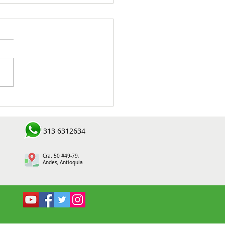
rnación de Antioquia
egó un kilómetro de
 huella rural en Jardín
313 6312634
Cra. 50 #49-79,
Andes, Antioquia