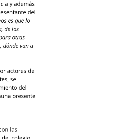
ncia y además 
resentante del 
os es que lo 
, de los 
para otras 
, dónde van a 
or actores de 
es, se 
miento del 
fauna presente 
 
con las 
 del colegio 