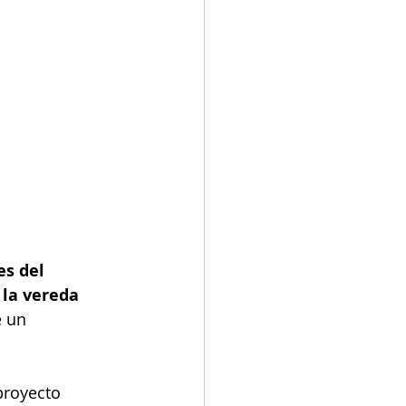
s del 
 la vereda 
e un 
proyecto 