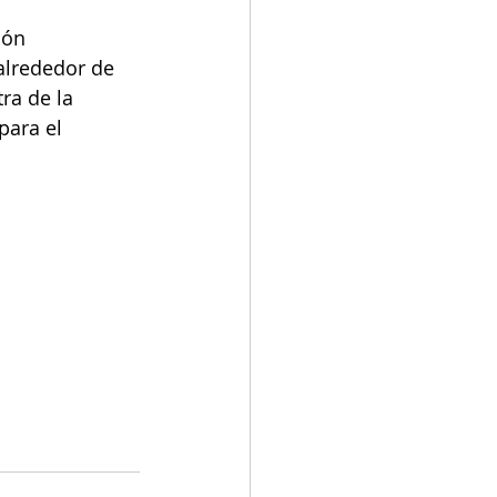
ión 
alrededor de 
ra de la 
para el 