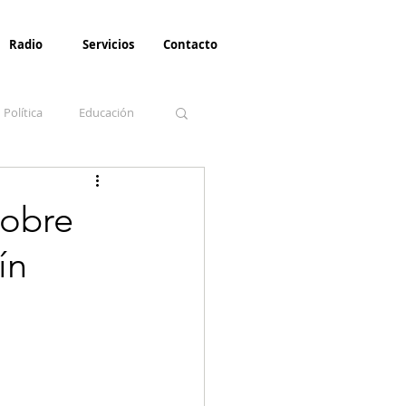
Radio
Servicios
Contacto
Política
Educación
la Invernal
Paz
sobre
ín
Turismo