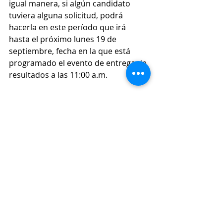
igual manera, si algún candidato 
tuviera alguna solicitud, podrá 
hacerla en este período que irá 
hasta el próximo lunes 19 de 
septiembre, fecha en la que está 
programado el evento de entrega de 
resultados a las 11:00 a.m.
Los resultados preliminares puedes 
consultarlos en: 
https://fncantioquia.org/boletin_elec
ciones/
Las noticias del 
#SuroesteAntioqueño
 están en 
#ConexiónSur
.