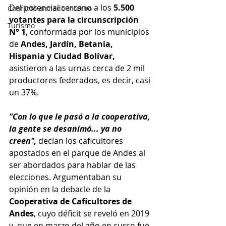
Del potencial cercano a los 
5.500 
Conflicto armado interno
votantes para la circunscripción 
Turismo
N° 1
, conformada por los municipios 
de 
Andes, Jardín, Betania, 
Hispania y Ciudad Bolívar, 
asistieron a las urnas cerca de 2 mil 
productores federados, es decir, casi 
un 37%.
"Con lo que le pasó a la cooperativa, 
la gente se desanimó... ya no 
creen",
 decían los caficultores 
apostados en el parque de Andes al 
ser abordados para hablar de las 
elecciones. Argumentaban su 
opinión en la debacle de la 
Cooperativa de Caficultores de 
Andes
, cuyo déficit se reveló en 2019 
y  que en marzo del año en curso fue 