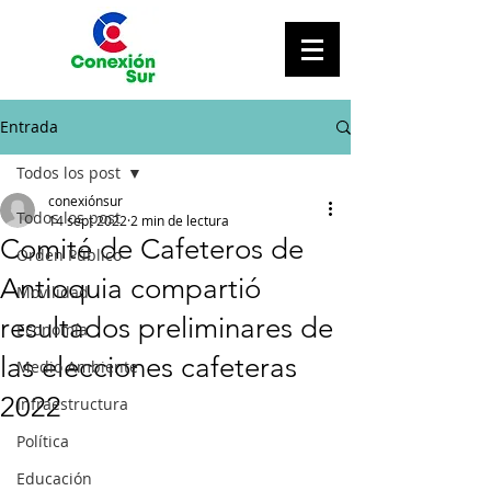
Entrada
Todos los post
conexiónsur
Todos los post
14 sept 2022
2 min de lectura
Comité de Cafeteros de
Orden Público
Antioquia compartió
Movilidad
resultados preliminares de
Economía
las elecciones cafeteras
Medio Ambiente
2022
Infraestructura
Política
Educación