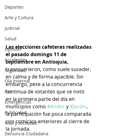
Deportes
Arte y Cultura
Judicial
Salud
Las elecciones cafeteras realizadas 
Opinión
el pasado domingo 11 de 
Accidentes
septiembre en Antioquia, 
transcurrieron, como suele suceder, 
Seguridad
en calma y de forma apacible. Sin 
Ola Invernal
embargo, pese a la concurrencia 
continua de votantes que se notó  
Paz
en la primera parte del día en 
Emergencias
municipios como 
#Andes
 y 
#Jardín
, 
Publicidad
la participación fue poca comparada 
con comicios anteriores al cierre de 
Vida y sociedad
la jornada.
Denuncia Ciudadana