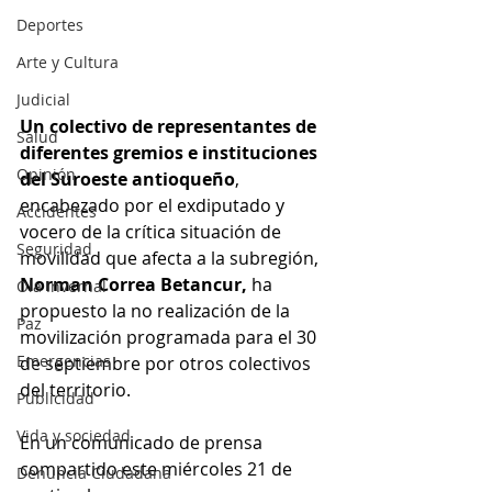
Deportes
Arte y Cultura
Judicial
Un colectivo de representantes de 
Salud
diferentes gremios e instituciones 
Opinión
del Suroeste antioqueño
, 
encabezado por el exdiputado y 
Accidentes
vocero de la crítica situación de 
Seguridad
movilidad que afecta a la subregión, 
Norman Correa Betancur,
 ha 
Ola Invernal
propuesto la no realización de la 
Paz
movilización programada para el 30 
Emergencias
de septiembre por otros colectivos 
del territorio.
Publicidad
Vida y sociedad
En un comunicado de prensa 
compartido este miércoles 21 de 
Denuncia Ciudadana