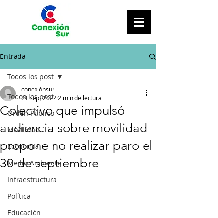
Entrada
Todos los post
conexiónsur
Todos los post
21 sept 2022
2 min de lectura
Colectivo que impulsó
Orden Público
audiencia sobre movilidad
Movilidad
propone no realizar paro el
Economía
30 de septiembre
Medio Ambiente
Infraestructura
Política
Educación