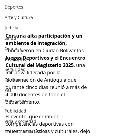
Deportes
Arte y Cultura
Judicial
Con una alta participación y un 
Salud
ambiente de integración, 
Opinión
concluyeron en Ciudad Bolívar los 
Juegos Deportivos y el Encuentro 
Accidentes
Cultural del Magisterio 2025
, una 
Seguridad
iniciativa liderada por la 
Gobernación de Antioquia que 
Ola Invernal
durante cinco días reunió a más de 
Paz
4.000 docentes de todo el 
Emergencias
departamento.
Publicidad
El evento, que combinó 
Vida y sociedad
competencias deportivas con 
muestras artísticas y culturales, dejó 
Denuncia Ciudadana