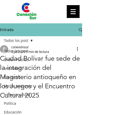
Entrada
Todos los post
conexiónsur
Todos los post
5 jul 2025
1 min de lectura
Ciudad Bolívar fue sede de
Orden Público
la integración del
Movilidad
Magisterio antioqueño en
Economía
los Juegos y el Encuentro
Medio Ambiente
Cultural 2025
Infraestructura
Política
Educación