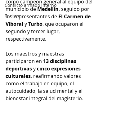
como campeón general al equipo del 
Conflicto armado interno
municipio de 
Medellín
, seguido por 
Turismo
los representantes de 
El Carmen de 
Viboral
 y 
Turbo
, que ocuparon el 
segundo y tercer lugar, 
respectivamente.
Los maestros y maestras 
participaron en 
13 disciplinas 
deportivas
 y 
cinco expresiones 
culturales
, reafirmando valores 
como el trabajo en equipo, el 
autocuidado, la salud mental y el 
bienestar integral del magisterio.