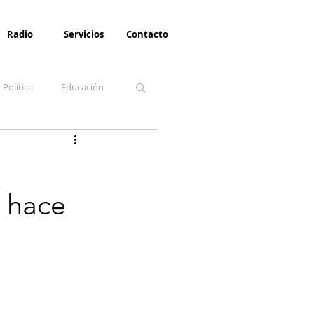
Radio
Servicios
Contacto
Política
Educación
la Invernal
Paz
e hace
Turismo