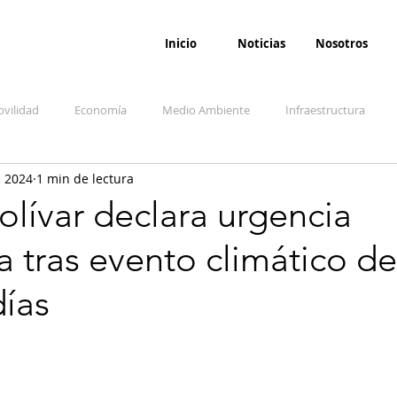
Inicio
Noticias
Nosotros
vilidad
Economía
Medio Ambiente
Infraestructura
l 2024
1 min de lectura
udicial
Salud
Opinión
Accidentes
Seguridad
O
lívar declara urgencia
a tras evento climático d
ida y sociedad
Denuncia Ciudadana
Conflicto armado interno
días