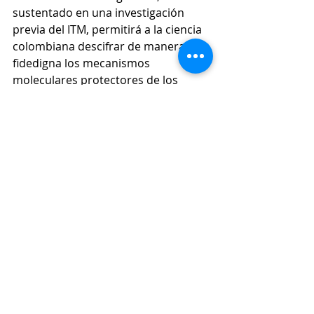
sustentado en una investigación 
previa del ITM, permitirá a la ciencia 
colombiana descifrar de manera 
fidedigna los mecanismos 
moleculares protectores de los 
derivados del café, lo que podría 
transformar un problema ambiental 
en una solución de salud pública.
Artículo, cortesía del comunicador 
social - periodista Santiago 
Agudelo.
#ConexiónSur
, conectados con la 
noticia.
Economía
Educación