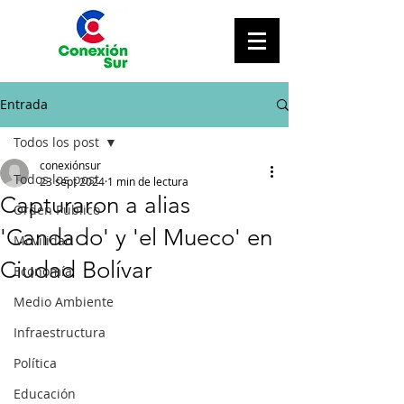
Entrada
Todos los post
conexiónsur
Todos los post
23 sept 2024
1 min de lectura
Capturaron a alias
Orden Público
'Candado' y 'el Mueco' en
Movilidad
Ciudad Bolívar
Economía
Medio Ambiente
Infraestructura
Política
Educación