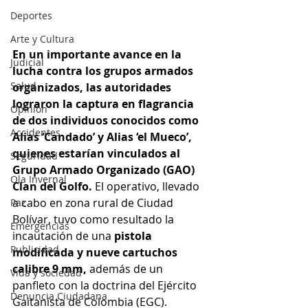
Deportes
Arte y Cultura
En un importante avance en la 
Judicial
lucha contra los grupos armados 
Salud
organizados, las autoridades 
lograron la captura en flagrancia 
Opinión
de dos individuos conocidos como 
Accidentes
Alias ‘Candado’ y Alias ‘el Mueco’, 
quienes estarían vinculados al 
Seguridad
Grupo Armado Organizado (GAO) 
Ola Invernal
Clan del Golfo.
 El operativo, llevado 
a cabo en zona rural de Ciudad 
Paz
Bolívar, tuvo como resultado la 
Emergencias
incautación de una 
pistola 
Publicidad
modificada y nueve cartuchos 
calibre 9 mm,
 además de un 
Vida y sociedad
panfleto con la doctrina del Ejército 
Denuncia Ciudadana
Gaitanista de Colombia (EGC).