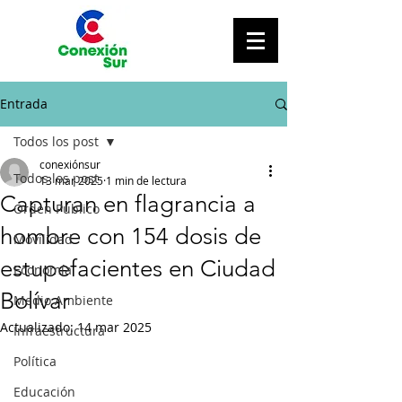
Entrada
Todos los post
conexiónsur
Todos los post
13 mar 2025
1 min de lectura
Capturan en flagrancia a
Orden Público
hombre con 154 dosis de
Movilidad
estupefacientes en Ciudad
Economía
Bolívar
Medio Ambiente
Actualizado:
14 mar 2025
Infraestructura
Política
Educación