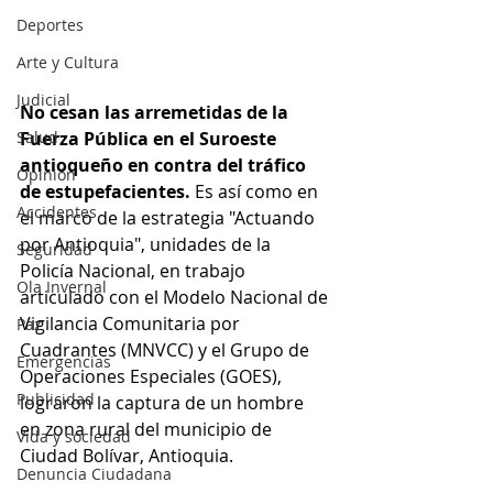
Deportes
Arte y Cultura
Judicial
No cesan las arremetidas de la 
Salud
Fuerza Pública en el Suroeste 
antioqueño en contra del tráfico 
Opinión
de estupefacientes. 
Es así como en 
Accidentes
el marco de la estrategia "Actuando 
por Antioquia", unidades de la 
Seguridad
Policía Nacional, en trabajo 
Ola Invernal
articulado con el Modelo Nacional de 
Vigilancia Comunitaria por 
Paz
Cuadrantes (MNVCC) y el Grupo de 
Emergencias
Operaciones Especiales (GOES), 
Publicidad
lograron la captura de un hombre 
en zona rural del municipio de 
Vida y sociedad
Ciudad Bolívar, Antioquia.
Denuncia Ciudadana