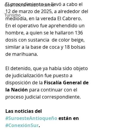
El procedimiento se llevó a cabo el 
Conflicto armado interno
12 de marzo de 2025, a alrededor del 
Turismo
mediodía, en la vereda El Cabrero. 
En el operativo fue aprehendido un 
hombre, a quien se le hallaron 136 
dosis con sustancia  de color beige, 
similar a la base de coca y 18 bolsas 
de marihuana.
El detenido, que ya había sido objeto 
de judicialización fue puesto a 
disposición de la 
Fiscalía General de 
la Nación
 para continuar con el 
proceso judicial correspondiente.
Las noticias del 
#SuroesteAntioqueño
 están en 
#ConexiónSur
.