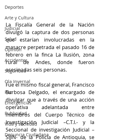
Deportes
Arte y Cultura
La Fiscalía General de la Nación 
Judicial
divulgó la captura de dos personas 
Salud
que estarían involucradas en la 
masacre perpetrada el pasado 16 de 
Opinión
febrero en la finca La Ilusión, zona 
Accidentes
rural de Andes, donde fueron 
asesinadas seis personas. 
Seguridad
Ola Invernal
Fue el mismo fiscal general, Francisco 
Barbosa Delgado, el encargado de 
Paz
divulgar que a través de una acción 
Emergencias
operativa adelantada entre 
Publicidad
miembros del Cuerpo Técnico de 
Investigación Judicial –C.T.I.- y la 
Vida y sociedad
Seccional de investigación Judicial –
Denuncia Ciudadana
SIJIN- de la Policía de Antioquia, se 