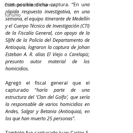
hizo posible dicha captura. “En u
na 
Conflicto armado interno
rápida respuesta investigativa, en una 
Turismo
semana, el equipo itinerante de Medellín 
y el Cuerpo Técnico de Investigación (CTI) 
de la Fiscalía General, con apoyo de la 
SIJIN de la Policía del Departamento de 
Antioquia, lograron la captura de Johan 
Esteban A. R. alias El Viejo o Carelapiz, 
presunto autor material de los 
homicidios.
Agregó el fiscal general que el 
capturado “
haría parte de una 
estructura del ‘Clan del Golfo’, que sería 
la responsable de varios homicidios en 
Andes, Salgar y Betania (Antioquia), en 
los que han muerto 25 personas”.
También fue capturado Juan Carlos S. 