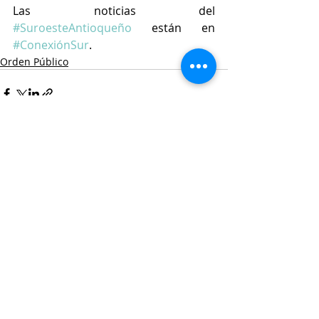
Las noticias del 
#SuroesteAntioqueño
 están en 
#ConexiónSur
.
Orden Público
Entradas recientes
Ver todo