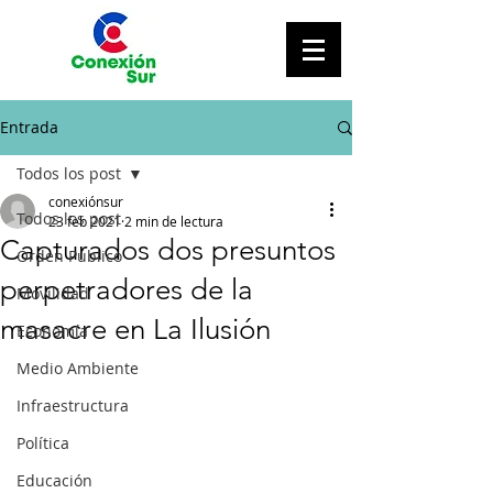
Entrada
Todos los post
conexiónsur
Todos los post
23 feb 2021
2 min de lectura
Capturados dos presuntos
Orden Público
perpetradores de la
Movilidad
masacre en La Ilusión
Economía
Medio Ambiente
Infraestructura
Política
Educación