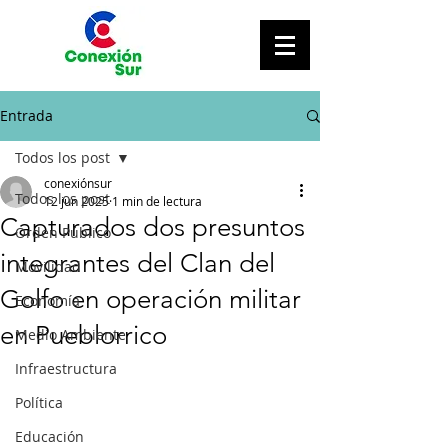
Entrada
Todos los post
conexiónsur
Todos los post
12 jun 2025
1 min de lectura
Capturados dos presuntos
Orden Público
integrantes del Clan del
Movilidad
Golfo en operación militar
Economía
en Pueblorrico
Medio Ambiente
Infraestructura
Política
Educación