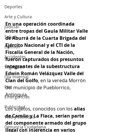
Deportes
Arte y Cultura
En una operación coordinada 
Judicial
entre tropas del Gaula Militar Valle 
Salud
de Aburrá de la Cuarta Brigada del 
Ejército Nacional y el CTI de la 
Opinión
Fiscalía General de la Nación, 
Accidentes
fueron capturados dos presuntos 
integrantes de la subestructura 
Seguridad
Edwin Román Velázquez Valle del 
Ola Invernal
Clan del Golfo
, en la vereda Morrón 
Paz
del municipio de Pueblorrico, 
Antioquia.
Emergencias
Publicidad
Los sujetos, conocidos con los 
alias 
de Camilo y La Flaca, serían parte 
Vida y sociedad
del componente armado del grupo 
Denuncia Ciudadana
ilegal con injerencia en varios 