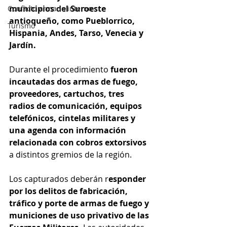
municipios del Suroeste 
Conflicto armado interno
antioqueño, como Pueblorrico, 
Turismo
Hispania, Andes, Tarso, Venecia y 
Jardín.
Durante el procedimiento 
fueron 
incautadas dos armas de fuego, 
proveedores, cartuchos, tres 
radios de comunicación, equipos 
telefónicos, cintelas militares y 
una agenda con información 
relacionada con cobros extorsivos
a distintos gremios de la región.
Los capturados deberán r
esponder 
por los delitos de fabricación, 
tráfico y porte de armas de fuego y 
municiones de uso privativo de las 