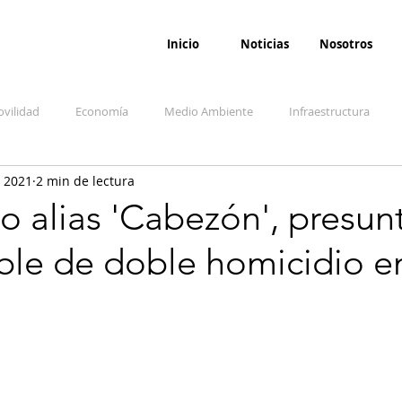
Inicio
Noticias
Nosotros
vilidad
Economía
Medio Ambiente
Infraestructura
 2021
2 min de lectura
udicial
Salud
Opinión
Accidentes
Seguridad
O
 alias 'Cabezón', presun
ble de doble homicidio e
ida y sociedad
Denuncia Ciudadana
Conflicto armado interno