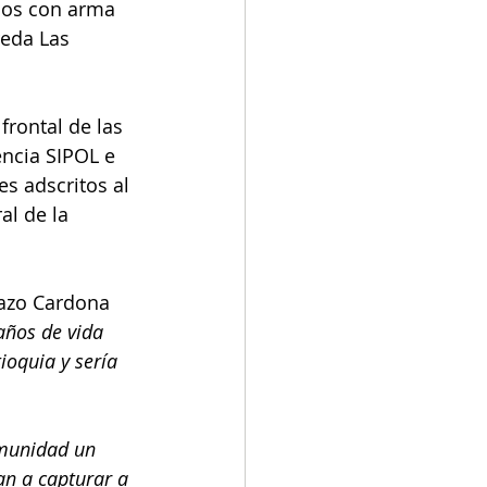
dios con arma 
reda Las 
frontal de las 
encia SIPOL e 
s adscritos al 
l de la 
azo Cardona 
años de vida 
ioquia y sería 
omunidad un 
an a capturar a 