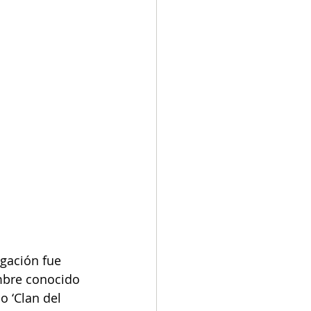
igación fue 
mbre conocido 
o ‘Clan del 