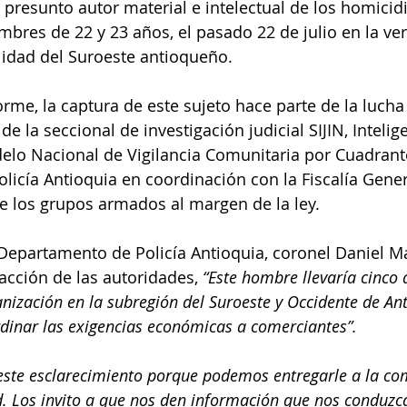
el presunto autor material e intelectual de los homici
bres de 22 y 23 años, el pasado 22 de julio en la ve
lidad del Suroeste antioqueño.
rme, la captura de este sujeto hace parte de la lucha 
de la seccional de investigación judicial SIJIN, Intelig
elo Nacional de Vigilancia Comunitaria por Cuadrante
icía Antioquia en coordinación con la Fiscalía Genera
e los grupos armados al margen de la ley.
Departamento de Policía Antioquia, coronel Daniel M
acción de las autoridades, 
“Este hombre llevaría cinco 
nización en la subregión del Suroeste y Occidente de Ant
dinar las exigencias económicas a comerciantes”.
este esclarecimiento porque podemos entregarle a la c
d. Los invito a que nos den información que nos conduzc