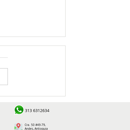
roles policiales dejan
uras por armas y
pefacientes en el
313 6312634
este antioqueño
Cra. 50 #49-79,
Andes, Antioquia