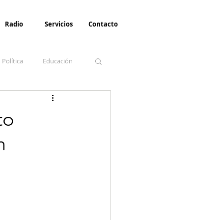
Radio
Servicios
Contacto
Política
Educación
la Invernal
Paz
to
n
Turismo