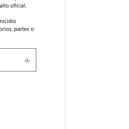
lto oficial. 
micidio 
rios, partes o 