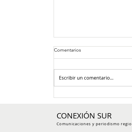
Comentarios
Escribir un comentario...
Tres presuntos integrantes de
estructura criminal fueron
capturados en Concordia
CONEXIÓN SUR
durante allanamientos
Comunicaciones y periodismo regio