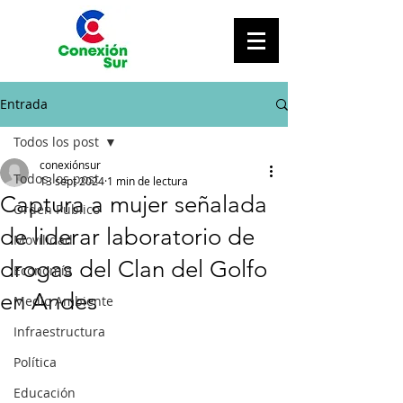
Entrada
Todos los post
conexiónsur
Todos los post
13 sept 2024
1 min de lectura
Captura a mujer señalada
Orden Público
de liderar laboratorio de
Movilidad
drogas del Clan del Golfo
Economía
en Andes
Medio Ambiente
Infraestructura
Política
Educación