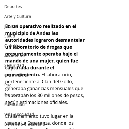
Deportes
Arte y Cultura
En un operativo realizado en el 
Judicial
municipio de Andes las 
Salud
autoridades lograron desmantelar 
Opinión
un laboratorio de drogas que 
presuntamente operaba bajo el 
Accidentes
mando de una mujer, quien fue 
Seguridad
capturada durante el 
procedimiento. 
El laboratorio, 
Ola Invernal
perteneciente al Clan del Golfo, 
Paz
generaba ganancias mensuales que 
Emergencias
superaban los 80 millones de pesos, 
según estimaciones oficiales.
Publicidad
Vida y sociedad
El allanamiento tuvo lugar en la 
vereda La Esperanza, donde los 
Denuncia Ciudadana