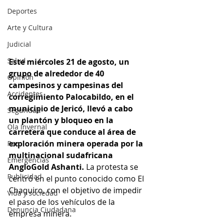
Deportes
Arte y Cultura
Judicial
Salud
Este miércoles 21 de agosto, un 
grupo de alrededor de 40 
Opinión
campesinos y campesinas del 
Accidentes
corregimiento Palocabildo, en el 
municipio de Jericó, llevó a cabo 
Seguridad
un plantón y bloqueo en la 
Ola Invernal
carretera que conduce al área de 
exploración minera operada por la 
Paz
multinacional sudafricana 
Emergencias
AngloGold Ashanti.
 La protesta se 
Publicidad
centró en el punto conocido como El 
Chaquiro, con el objetivo de impedir 
Vida y sociedad
el paso de los vehículos de la 
Denuncia Ciudadana
empresa minera.