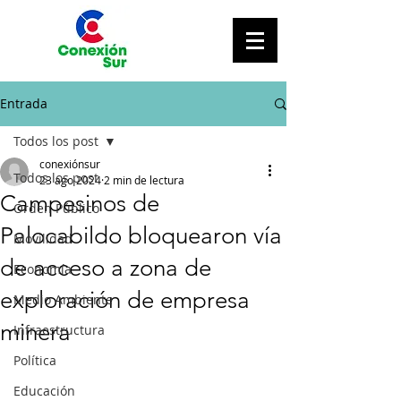
Entrada
Todos los post
conexiónsur
Todos los post
23 ago 2024
2 min de lectura
Campesinos de
Orden Público
Palocabildo bloquearon vía
Movilidad
de acceso a zona de
Economía
exploración de empresa
Medio Ambiente
minera
Infraestructura
Política
Educación