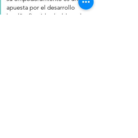
apuesta por el desarrollo 
local”, afirmó la alcaldesa de 
Jardín, Claudia Naranjo.
Con este tipo de iniciativas, 
la 
Universidad de Antioquia
 ratifica 
su compromiso con las regiones, 
llevando educación pertinente y 
transformadora a quienes, desde el 
campo, construyen día a día el 
alimento y el futuro del país.
#ConexiónSur
, conectados con la 
noticia.