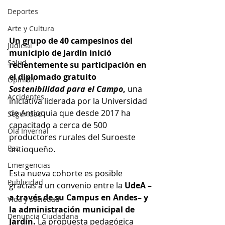
Deportes
Arte y Cultura
Un grupo de 40 campesinos del 
Judicial
municipio de Jardín inició 
Salud
recientemente su participación en 
el diplomado gratuito 
Opinión
Sostenibilidad para el Campo
,
 una 
Accidentes
iniciativa liderada por la Universidad 
de Antioquia que desde 2017 ha 
Seguridad
capacitado a cerca de 500 
Ola Invernal
productores rurales del Suroeste 
Paz
antioqueño.
Emergencias
Esta nueva cohorte es posible 
Publicidad
gracias a un convenio entre la 
UdeA –
a través de su Campus en Andes– y 
Vida y sociedad
la administración municipal de 
Denuncia Ciudadana
Jardín.
 La propuesta pedagógica 