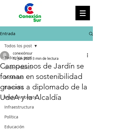
Entrada
Todos los post
conexiónsur
Todos los post
12 jun 2025
3 min de lectura
Campesinos de Jardín se
Orden Público
forman en sostenibilidad
Movilidad
gracias a diplomado de la
Economía
UdeA y la Alcaldía
Medio Ambiente
Infraestructura
Política
Educación