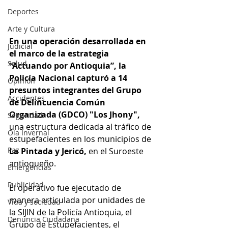
Deportes
Arte y Cultura
En una operación desarrollada en 
Judicial
el marco de la estrategia 
Salud
“Actuando por Antioquia”, la 
Policía Nacional capturó a 14 
Opinión
presuntos integrantes del Grupo 
Accidentes
de Delincuencia Común 
Organizada (GDCO) "Los Jhony", 
Seguridad
una estructura dedicada al tráfico de 
Ola Invernal
estupefacientes en los municipios de 
Paz
La Pintada y Jericó, 
en el Suroeste 
antioqueño.
Emergencias
Publicidad
El operativo fue ejecutado de 
manera articulada por unidades de 
Vida y sociedad
la SIJIN de la Policía Antioquia, el 
Denuncia Ciudadana
Grupo de Estupefacientes, el 