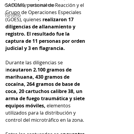
SACOM6, personal de Reacción y el 
Conflicto armado interno
Grupo de Operaciones Especiales 
Turismo
(GOES), quienes 
realizaron 17 
diligencias de allanamiento y 
registro. El resultado fue la 
captura de 11 personas por orden 
judicial y 3 en flagrancia.
Durante las diligencias se 
i
ncautaron 2.100 gramos de 
marihuana, 430 gramos de 
cocaína, 264 gramos de base de 
coca, 20 cartuchos calibre 38, un 
arma de fuego traumática y siete 
equipos móviles, 
elementos 
utilizados para la distribución y 
control del microtráfico en la zona.