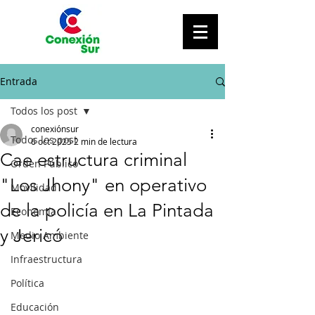
Entrada
Todos los post
conexiónsur
Todos los post
6 oct 2025
2 min de lectura
Cae estructura criminal
Orden Público
"Los Jhony" en operativo
Movilidad
de la policía en La Pintada
Economía
y Jericó
Medio Ambiente
Infraestructura
Política
Educación