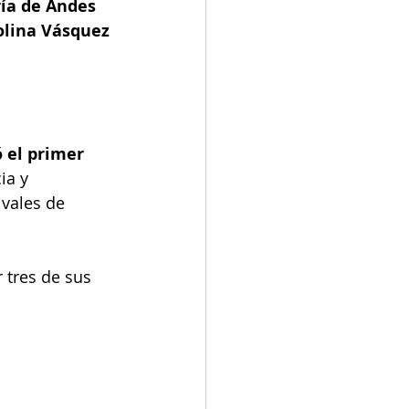
ía de Andes
olina Vásquez 
 el primer 
ia y 
ivales de 
 tres de sus 