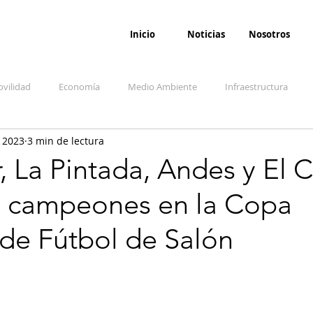
Inicio
Noticias
Nosotros
vilidad
Economía
Medio Ambiente
Infraestructura
 2023
3 min de lectura
udicial
Salud
Opinión
Accidentes
Seguridad
O
r, La Pintada, Andes y El
o campeones en la Copa
ida y sociedad
Denuncia Ciudadana
Conflicto armado interno
 de Fútbol de Salón