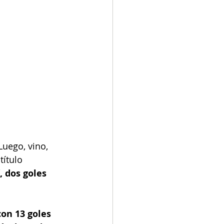
uego, vino, 
título 
, dos goles 
con 13 goles