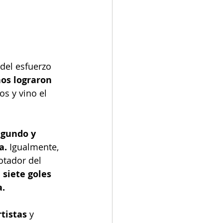
del esfuerzo 
os lograron 
s y vino el 
egundo y 
a.
 Igualmente, 
otador del 
 siete goles 
a.
tistas
 y 