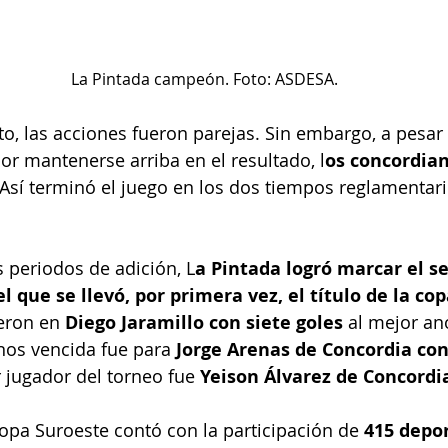
La Pintada campeón. Foto: ASDESA.
, las acciones fueron parejas. Sin embargo, a pesar 
or mantenerse arriba en el resultado, l
os concordian
 Así terminó el juego en los dos tiempos reglamentario
s periodos de adición, L
a Pintada logró marcar el s
el que se llevó, por primera vez, el título de la cop
eron en 
Diego Jaramillo con siete goles 
al mejor an
nos vencida fue para
 Jorge Arenas de Concordia con
r jugador del torneo fue 
Yeison Álvarez de Concordi
Copa Suroeste contó con la participación de 
415 depor