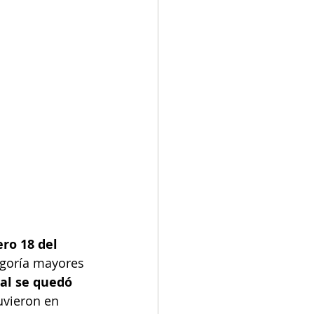
ro 18 del 
egoría mayores 
cal se quedó 
uvieron en 