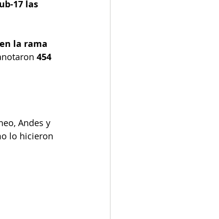
b-17 las 
en la rama 
anotaron 
454 
 
neo, Andes y 
o lo hicieron 