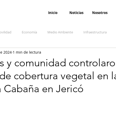
Inicio
Noticias
Nosotros
vilidad
Economía
Medio Ambiente
Infraestructura
ne 2024
1 min de lectura
udicial
Salud
Opinión
Accidentes
Seguridad
O
 y comunidad controlar
de cobertura vegetal en l
ida y sociedad
Denuncia Ciudadana
Conflicto armado interno
a Cabaña en Jericó