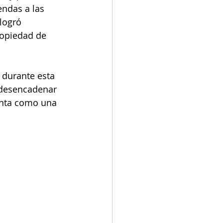
endas a las 
logró 
ropiedad de 
 durante esta 
 desencadenar 
enta como una 