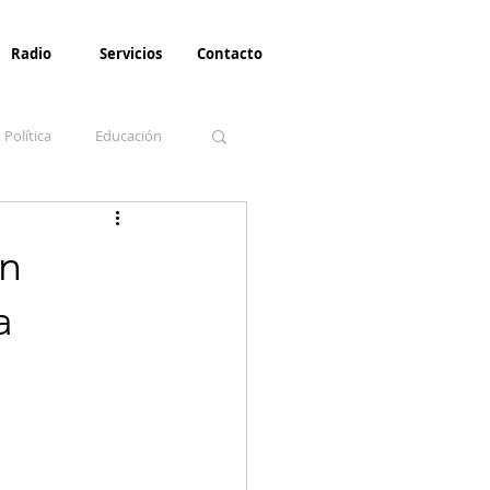
Radio
Servicios
Contacto
Política
Educación
la Invernal
Paz
on
a
Turismo