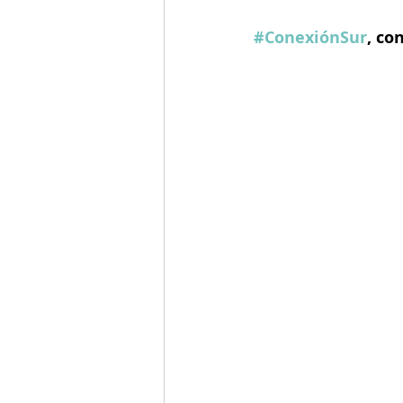
#ConexiónSur
, co