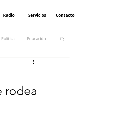
Radio
Servicios
Contacto
Política
Educación
la Invernal
Paz
e rodea
Turismo