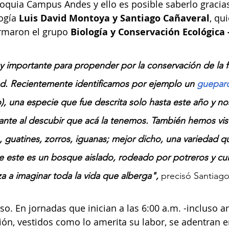
oquia Campus Andes y ello es posible saberlo gracias
ogía
 Luis David Montoya y Santiago Cañaveral
, qu
ormaron el grupo 
Biología y Conservación Ecológica
y importante para propender por la conservación de la 
ad. Recientemente identificamos por ejemplo un 
guepar
llo), una especie que fue descrita solo hasta este año y no
te al descubir que acá la tenemos. También hemos vist
s), guatines, zorros, iguanas; mejor dicho, una variedad q
 este es un bosque aislado, rodeado por potreros y cult
a a imaginar toda la vida que alberga", 
precisó Santiago
so. En jornadas que inician a las 6:00 a.m. -incluso an
ón, vestidos como lo amerita su labor, se adentran e