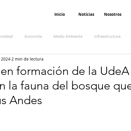
Inicio
Noticias
Nosotros
vilidad
Economía
Medio Ambiente
Infraestructura
 2024
2 min de lectura
udicial
Salud
Opinión
Accidentes
Seguridad
O
 en formación de la UdeA
an la fauna del bosque qu
ida y sociedad
Denuncia Ciudadana
Conflicto armado interno
s Andes