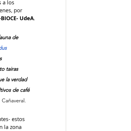
 a los 
ienes, por 
 -BIOCE- UdeA
.
fauna de 
dus 
s 
o tairas 
ue la verdad 
ivos de café 
 Cañaveral.
tes- estos 
n la zona 