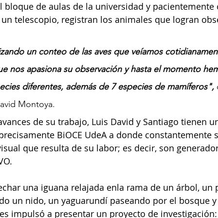
l bloque de aulas de la universidad y pacientemente
 un telescopio, registran los animales que logran obs
ando un conteo de las aves que veíamos cotidianament
ue nos apasiona su observación y hasta el momento he
species diferentes, además de 7 especies de mamíferos", 
David Montoya.
avances de su trabajo, Luis David y Santiago tienen u
precisamente BiOCE UdeA a donde constantemente su
visual que resulta de su labor; es decir, son generado
VO. 
echar una iguana relajada enla rama de un árbol, un 
do un nido, un yaguarundí paseando por el bosque y
les impulsó a presentar un proyecto de investigación: