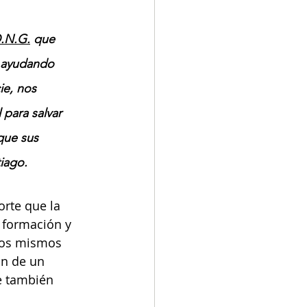
.N.G.
 que 
n ayudando 
ie, nos 
para salvar 
que sus 
iago.
rte que la 
 formación y 
llos mismos 
ón de un 
e también 