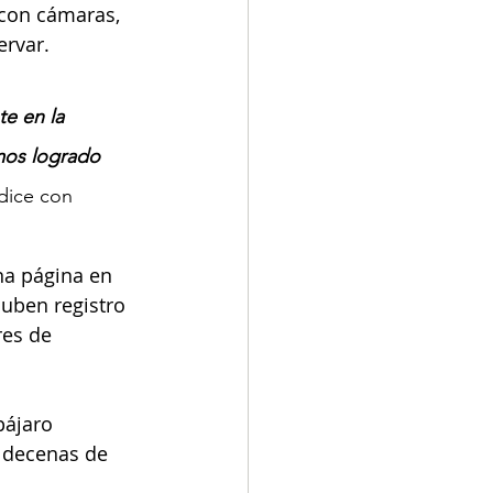
 con cámaras, 
ervar.
e en la 
mos logrado 
dice con 
na página en 
ben registro 
res de 
pájaro 
 decenas de 