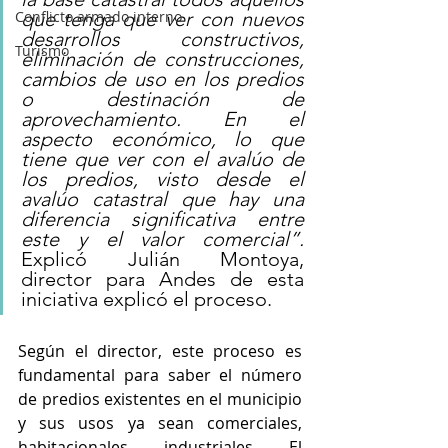
Conflicto armado interno
que tenga que ver con nuevos 
desarrollos constructivos, 
Turismo
eliminación de construcciones, 
cambios de uso en los predios 
o destinación de 
aprovechamiento. En el 
aspecto económico, lo que 
tiene que ver con el avalúo de 
los predios, visto desde el 
avalúo catastral que hay una 
diferencia significativa entre 
este y el valor comercial”. 
Explicó Julián Montoya, 
director para Andes de esta 
iniciativa explicó el proceso.
Según el director, este proceso es 
fundamental para saber el número 
de predios existentes en el municipio 
y sus usos ya sean comerciales, 
habitacionales, industriales. El 