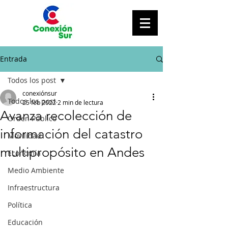
Entrada
Todos los post
conexiónsur
Todos los post
25 feb 2022
2 min de lectura
Avanza recolección de
Orden Público
información del catastro
Movilidad
multipropósito en Andes
Economía
Medio Ambiente
Infraestructura
Política
Educación