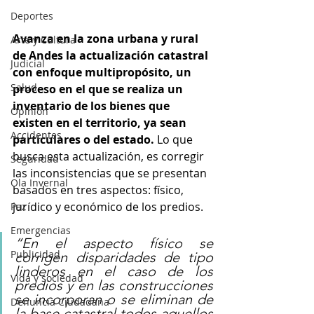
Deportes
Avanza en la zona urbana y rural 
Arte y Cultura
de Andes la actualización catastral 
Judicial
con enfoque multipropósito, un 
Salud
proceso en el que se realiza un 
inventario de los bienes que 
Opinión
existen en el territorio, ya sean 
Accidentes
particulares o del estado. 
Lo que 
busca esta actualización, es corregir 
Seguridad
las inconsistencias que se presentan 
Ola Invernal
basados en tres aspectos: físico, 
jurídico y económico de los predios. 
Paz
Emergencias
“En el aspecto físico se 
Publicidad
corrigen disparidades de tipo 
linderos en el caso de los 
Vida y sociedad
predios y en las construcciones 
se incorporan o se eliminan de 
Denuncia Ciudadana
la base catastral todos aquellos 