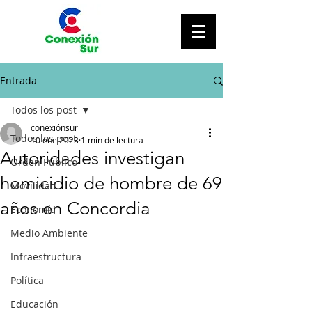
Entrada
Todos los post
conexiónsur
Todos los post
10 ene 2023
1 min de lectura
Autoridades investigan
Orden Público
homicidio de hombre de 69
Movilidad
años en Concordia
Economía
Medio Ambiente
Infraestructura
Política
Educación