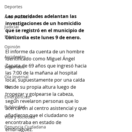
Deportes
Las autoridades adelantan las 
Arte y Cultura
investigaciones de un homicidio 
Judicial
que se registró en el municipio de 
Salud
Concordia este lunes 9 de enero. 
Opinión
El informe da cuenta de un hombre 
Accidentes
identificado como Miguel Ángel 
Zapata de 69 años que ingresó hacia 
Seguridad
las 7:00 de la mañana al hospital 
Ola Invernal
local, supuestamente por una caída 
desde su propia altura luego de 
Paz
tropezar y golpearse la cabeza, 
Emergencias
según revelaron personas que lo 
Publicidad
acercaron al centro asistencial y que 
añadieron que el ciudadano se 
Vida y sociedad
encontraba en estado de 
Denuncia Ciudadana
embriaguez. 