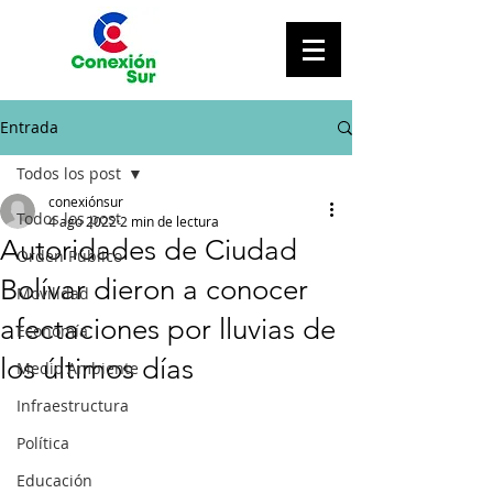
Entrada
Todos los post
conexiónsur
Todos los post
4 ago 2022
2 min de lectura
Autoridades de Ciudad
Orden Público
Bolívar dieron a conocer
Movilidad
afectaciones por lluvias de
Economía
los últimos días
Medio Ambiente
Infraestructura
Política
Educación