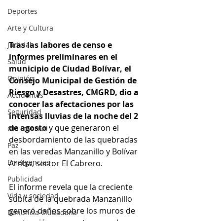
Deportes
Arte y Cultura
Tras las labores de censo e 
Judicial
informes preliminares en el 
Salud
municipio de Ciudad Bolívar, el 
Opinión
Consejo Municipal de Gestión de 
Riesgo y Desastres, CMGRD, dio a 
Accidentes
conocer las afectaciones por las 
Seguridad
intensas lluvias de la noche del 2 
de agosto 
y que generaron el 
Ola Invernal
desbordamiento de las quebradas 
Paz
en las veredas Manzanillo y Bolívar 
Emergencias
Arriba, sector El Cabrero.
Publicidad
El informe revela que la creciente 
Vida y sociedad
súbita de la quebrada Manzanillo 
generó daños sobre los muros de 
Denuncia Ciudadana