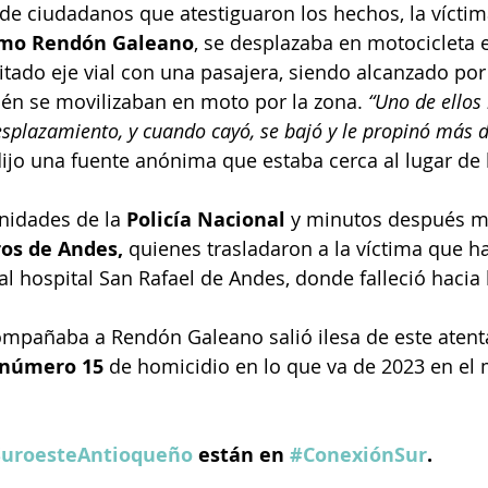
e ciudadanos que atestiguaron los hechos, la víctima
rmo Rendón Galeano
, se desplazaba en motocicleta 
itado eje vial con una pasajera, siendo alcanzado por
n se movilizaban en moto por la zona. 
“Uno de ellos 
esplazamiento, y cuando cayó, se bajó y le propinó más d
dijo una fuente anónima que estaba cerca al lugar de 
nidades de la 
Policía Nacional 
y minutos después m
os de Andes, 
quienes trasladaron a la víctima que 
l hospital San Rafael de Andes, donde falleció hacia 
mpañaba a Rendón Galeano salió ilesa de este atenta
número 15 
de homicidio en lo que va de 2023 en el 
uroesteAntioqueño
 están en 
#ConexiónSur
.