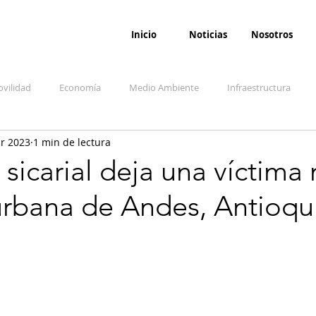
Inicio
Noticias
Nosotros
vilidad
Economía
Medio Ambiente
Infraestructura
r 2023
1 min de lectura
udicial
Salud
Opinión
Accidentes
Seguridad
O
sicarial deja una víctima
urbana de Andes, Antioqu
ida y sociedad
Denuncia Ciudadana
Conflicto armado interno