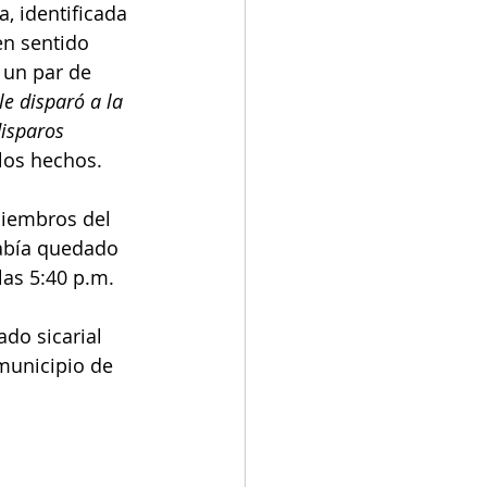
, identificada 
en sentido 
 un par de 
le disparó a la 
isparos 
los hechos.
iembros del 
había quedado 
las 5:40 p.m.
do sicarial 
municipio de 