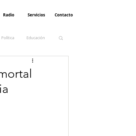
Radio
Servicios
Contacto
Política
Educación
la Invernal
Paz
 mortal
ia
Turismo