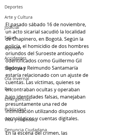
Deportes
Arte y Cultura
El pasado sábado 16 de noviembre, 
Judicial
un acto sicarial sacudió la localidad 
Salud
de Chapinero, en Bogotá. Según la 
policía, el homicidio de dos hombres 
Opinión
oriundos del Suroeste antioqueño 
Accidentes
odentificados como Guillermo Gil 
Bedoya y Reimundo Santamaría 
Seguridad
estaría relacionado con un ajuste de 
Ola Invernal
cuentas. Las víctimas, quienes se 
Paz
encontraban ocultas y operaban 
bajo identidades falsas, manejaban 
Emergencias
presuntamente una red de 
Publicidad
intimidación utilizando dispositivos 
tecnológicos y cuentas digitales.
Vida y sociedad
Denuncia Ciudadana
En la escena del crimen, las 