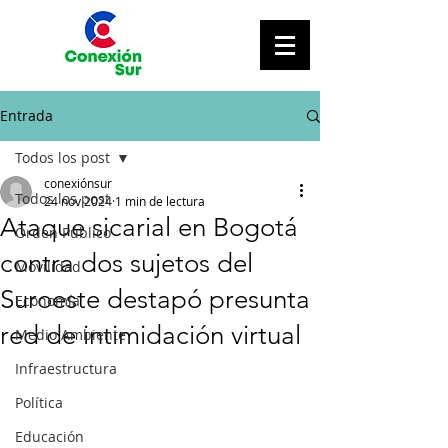
Entrada
Todos los post
conexiónsur
Todos los post
24 nov 2024
1 min de lectura
Ataque sicarial en Bogotá
Orden Público
contra dos sujetos del
Movilidad
Suroeste destapó presunta
Economía
red de intimidación virtual
Medio Ambiente
Infraestructura
Política
Educación