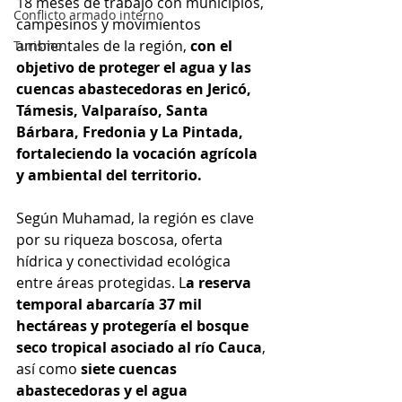
18 meses de trabajo con municipios, 
Conflicto armado interno
campesinos y movimientos 
ambientales de la región, 
con el 
Turismo
objetivo de proteger el agua y las 
cuencas abastecedoras en Jericó, 
Támesis, Valparaíso, Santa 
Bárbara, Fredonia y La Pintada, 
fortaleciendo la vocación agrícola 
y ambiental del territorio.
Según Muhamad, la región es clave 
por su riqueza boscosa, oferta 
hídrica y conectividad ecológica 
entre áreas protegidas. L
a reserva 
temporal abarcaría 37 mil 
hectáreas y protegería el bosque 
seco tropical asociado al río Cauca
, 
así como 
siete cuencas 
abastecedoras y el agua 