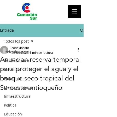
Entrada
Todos los post
conexiónsur
Todos los post
28 feb 2025
1 min de lectura
Anuncian reserva temporal
Orden Público
para proteger el agua y el
Movilidad
bosque seco tropical del
Economía
Suroeste antioqueño
Medio Ambiente
Infraestructura
Política
Educación