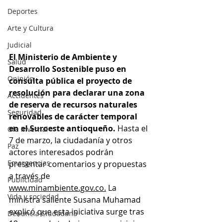
Deportes
Arte y Cultura
Judicial
El Ministerio de Ambiente y 
Salud
Desarrollo Sostenible puso en 
Opinión
consulta pública el proyecto de 
resolución para declarar una zona 
Accidentes
de reserva de recursos naturales 
Seguridad
renovables de carácter temporal 
en el Suroeste antioqueño. 
Hasta el 
Ola Invernal
7 de marzo, la ciudadanía y otros 
Paz
actores interesados podrán 
Emergencias
presentar comentarios y propuestas 
a través de 
Publicidad
www.minambiente.gov.co.
La
Vida y sociedad
ministra saliente Susana Muhamad 
explicó que esta iniciativa surge tras 
Denuncia Ciudadana