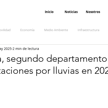
Inicio
Noticias
Nosotros
vilidad
Economía
Medio Ambiente
Infraestructura
ay 2025
2 min de lectura
udicial
Salud
Opinión
Accidentes
Seguridad
O
a, segundo departamento
aciones por lluvias en 20
ida y sociedad
Denuncia Ciudadana
Conflicto armado interno