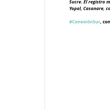
Sucre. El registro 
Yopal, Casanare, co
#ConexiónSur
, co