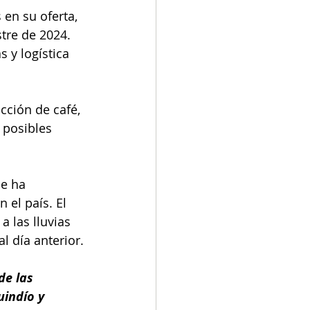
en su oferta, 
tre de 2024. 
 y logística 
ección de café, 
 posibles 
e ha 
 el país. El 
 las lluvias 
l día anterior.
de las 
indío y 