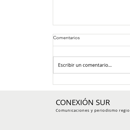
Comentarios
Escribir un comentario...
Red de reservas naturales del
Suroeste antioqueño trazó su
hoja de ruta para fortalecer la
CONEXIÓN SUR
conservación voluntaria
Comunicaciones y periodismo regio