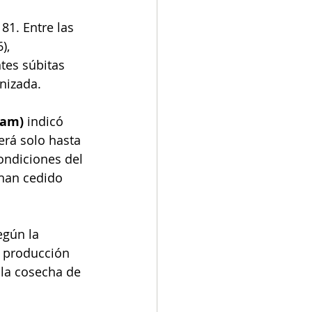
1. Entre las 
), 
tes súbitas 
anizada.
eam) 
indicó 
erá solo hasta 
ondiciones del 
han cedido 
gún la 
a producción 
 la cosecha de 