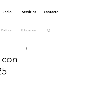
Radio
Servicios
Contacto
Política
Educación
la Invernal
Paz
 con
25
Turismo