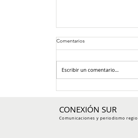
Comentarios
Escribir un comentario...
Red de reservas naturales del
Suroeste antioqueño trazó su
hoja de ruta para fortalecer la
CONEXIÓN SUR
conservación voluntaria
Comunicaciones y periodismo regio