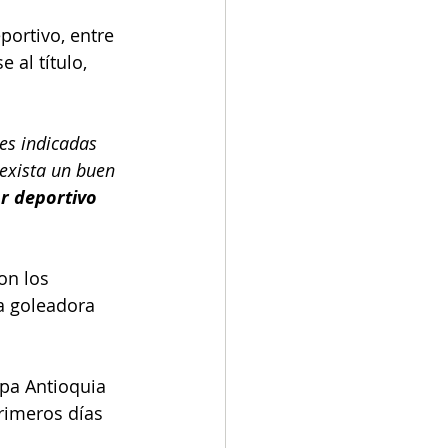
portivo, entre 
 al título, 
es indicadas 
 exista un buen 
r deportivo 
n los 
a goleadora 
opa Antioquia 
rimeros días 