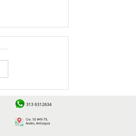
ldes del Suroeste
earon seis prioridades al
idente electo Abelardo
313 6312634
 Espriella durante
lme regional en
oquia
Cra. 50 #49-79,
Andes, Antioquia