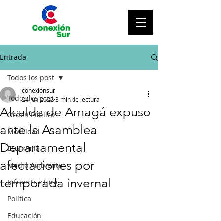
Entrada
Todos los post
conexiónsur
Todos los post
24 jun 2022
3 min de lectura
Alcalde de Amagá expuso
Orden Público
ante la Asamblea
Movilidad
Departamental
Economía
afectaciones por
Medio Ambiente
temporada invernal
Infraestructura
Política
Educación