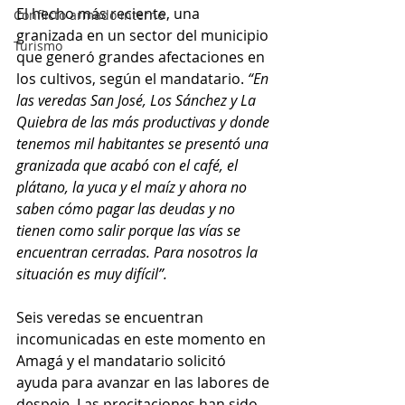
El hecho más reciente, una 
Conflicto armado interno
granizada en un sector del municipio 
Turismo
que generó grandes afectaciones en 
los cultivos, según el mandatario. 
“En 
las veredas San José, Los Sánchez y La 
Quiebra de las más productivas y donde 
tenemos mil habitantes se presentó una 
granizada que acabó con el café, el 
plátano, la yuca y el maíz y ahora no 
saben cómo pagar las deudas y no 
tienen como salir porque las vías se 
encuentran cerradas. Para nosotros la 
situación es muy difícil”.
Seis veredas se encuentran 
incomunicadas en este momento en 
Amagá y el mandatario solicitó 
ayuda para avanzar en las labores de 
despeje. Las precitaciones han sido 