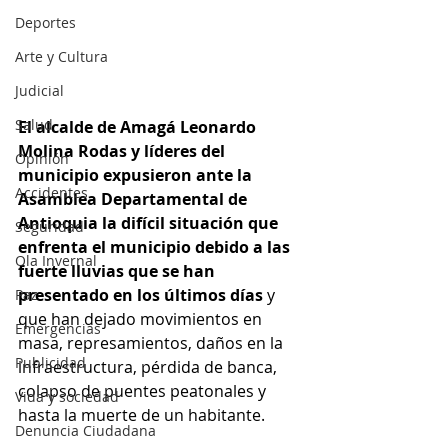
Deportes
Arte y Cultura
Judicial
Salud
El alcalde de Amagá Leonardo 
Molina Rodas y líderes del 
Opinión
municipio expusieron ante la 
Accidentes
Asamblea Departamental de 
Antioquia la difícil situación que 
Seguridad
enfrenta el municipio debido a las 
Ola Invernal
fuerte lluvias que se han 
presentado en los últimos días
 y 
Paz
que han dejado movimientos en 
Emergencias
masa, represamientos, daños en la 
Publicidad
infraestructura, pérdida de banca, 
colapso de puentes peatonales y 
Vida y sociedad
hasta la muerte de un habitante. 
Denuncia Ciudadana