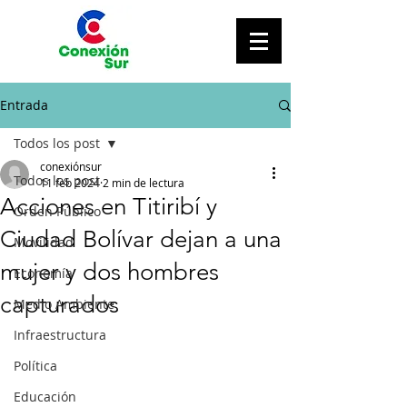
Entrada
Todos los post
conexiónsur
Todos los post
11 feb 2024
2 min de lectura
Acciones en Titiribí y
Orden Público
Ciudad Bolívar dejan a una
Movilidad
mujer y dos hombres
Economía
capturados
Medio Ambiente
Infraestructura
Política
Educación