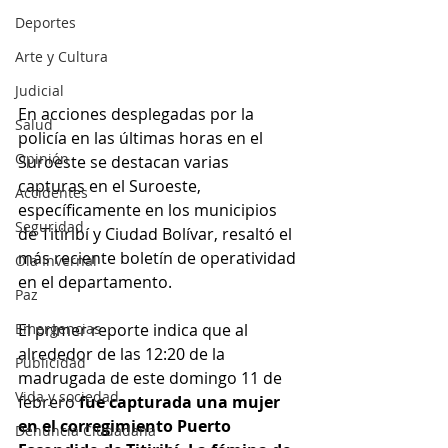
Deportes
Arte y Cultura
Judicial
En acciones desplegadas por la 
Salud
policía en las últimas horas en el 
Opinión
Suroeste se destacan varias 
capturas en el Suroeste, 
Accidentes
específicamente en los municipios 
Seguridad
de Titiribí y Ciudad Bolívar, resaltó el 
más reciente boletín de operatividad 
Ola Invernal
en el departamento.
Paz
Emergencias
El primer reporte indica que al 
alrededor de las 12:20 de la 
Publicidad
madrugada de este domingo 11 de 
Vida y sociedad
febrero 
fue capturada una mujer 
en el corregimiento Puerto 
Denuncia Ciudadana