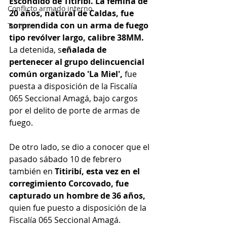
Escondido de Titiribí. La fémina de 
Conflicto armado interno
20 años, natural de Caldas, fue 
sorprendida con un arma de fuego 
Turismo
tipo revólver largo, calibre 38MM. 
La detenida, s
eñalada de 
pertenecer al grupo delincuencial 
común organizado 'La Miel', 
fue 
puesta a disposición de la Fiscalía 
065 Seccional Amagá, bajo cargos 
por el delito de porte de armas de 
fuego.
De otro lado, se dio a conocer que el 
pasado sábado 10 de febrero 
también en 
Titiribí, esta vez en el 
corregimiento Corcovado, fue 
capturado un hombre de 36 años,
quien fue puesto a disposición de la 
Fiscalía 065 Seccional Amagá. 