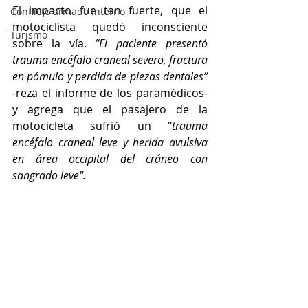
El impacto fue tan fuerte, que el 
Conflicto armado interno
motociclista quedó inconsciente 
Turismo
sobre la vía. 
“El paciente presentó 
trauma encéfalo craneal severo, fractura 
en pómulo y perdida de piezas dentales” 
-
reza el informe de los paramédicos- 
y agrega que el pasajero de la 
motocicleta sufrió un "
trauma 
encéfalo craneal leve y herida avulsiva 
en área occipital del cráneo con 
sangrado leve".