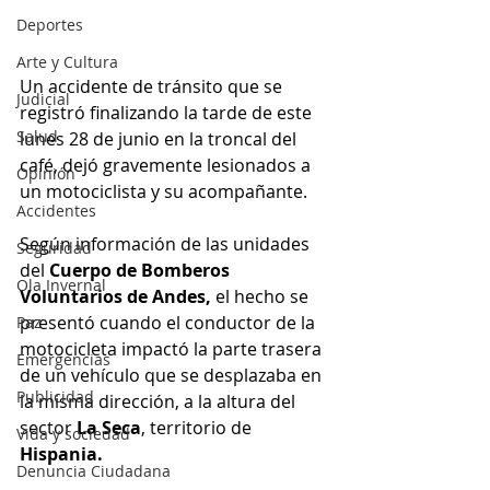
Deportes
Arte y Cultura
Un accidente de tránsito que se 
Judicial
registró finalizando la tarde de este 
Salud
lunes 28 de junio en la troncal del 
café, dejó gravemente lesionados a 
Opinión
un motociclista y su acompañante. 
Accidentes
Según información de las unidades 
Seguridad
del 
Cuerpo de Bomberos 
Ola Invernal
Voluntarios de Andes, 
el hecho se 
presentó cuando el conductor de la 
Paz
motocicleta impactó la parte trasera 
Emergencias
de un vehículo que se desplazaba en 
Publicidad
la misma dirección, a la altura del 
sector 
La Seca
, territorio de 
Vida y sociedad
Hispania.
Denuncia Ciudadana