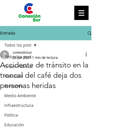
Entrada
Todos los post
conexiónsur
Todos los post
28 jun 2021
1 min de lectura
Accidente de tránsito en la
Orden Público
troncal del café deja dos
Movilidad
personas heridas
Economía
Medio Ambiente
Infraestructura
Política
Educación