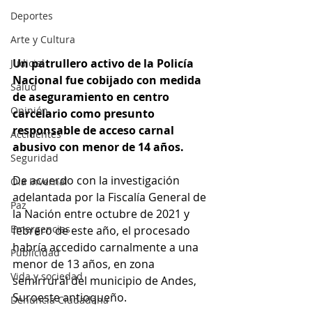
Deportes
Arte y Cultura
Un patrullero activo de la Policía 
Judicial
Nacional fue cobijado con medida 
Salud
de aseguramiento en centro 
Opinión
carcelario como presunto 
responsable de acceso carnal 
Accidentes
abusivo con menor de 14 años.
Seguridad
De acuerdo con la investigación 
Ola Invernal
adelantada por la Fiscalía General de 
Paz
la Nación entre octubre de 2021 y 
Emergencias
febrero de este año, el procesado 
habría accedido carnalmente a una 
Publicidad
menor de 13 años, en zona 
Vida y sociedad
semirrural del municipio de Andes, 
Suroeste antioqueño.
Denuncia Ciudadana