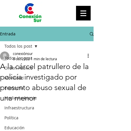
Entrada
Todos los post
conexiónsur
Todos los post
8 oct 2022
1 min de lectura
A la cárcel patrullero de la
Orden Público
policía investigado por
Movilidad
presunto abuso sexual de
Economía
una menor
Medio Ambiente
Infraestructura
Política
Educación