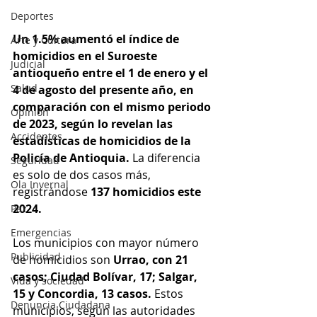
Deportes
Un 1.5% aumentó el índice de 
Arte y Cultura
homicidios en el Suroeste 
Judicial
antioqueño entre el 1 de enero y el 
Salud
4 de agosto del presente año, en 
comparación con el mismo periodo 
Opinión
de 2023, según lo revelan las 
Accidentes
estadísticas de homicidios de la 
Policía de Antioquia. 
La diferencia 
Seguridad
es solo de dos casos más, 
Ola Invernal
registrándose 
137 homicidios este 
2024.
Paz
Emergencias
Los municipios con mayor número 
Publicidad
de homicidios son 
Urrao, con 21 
casos; Ciudad Bolívar, 17; Salgar, 
Vida y sociedad
15 y Concordia, 13 casos. 
Estos 
Denuncia Ciudadana
municipios, según las autoridades 