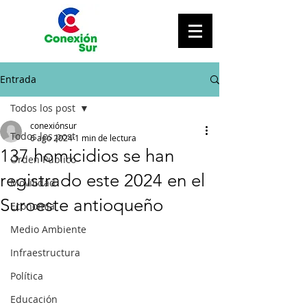
Entrada
Todos los post
conexiónsur
Todos los post
6 ago 2024
1 min de lectura
137 homicidios se han
Orden Público
registrado este 2024 en el
Movilidad
Suroeste antioqueño
Economía
Medio Ambiente
Infraestructura
Política
Educación