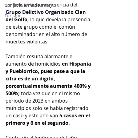
de policía, tienen injerencia del 
Conflicto armado interno
Grupo Delictivo Organizado
 Clan 
Turismo
del Golfo, 
lo que devela la presencia 
de este grupo como el común 
denominador en el alto número de 
muertes violentas.
También resulta alarmante el 
aumento de homicidios 
en Hispania 
y Pueblorrico, pues pese a que la 
cifra es de un dígito, 
porcentualmente aumenta 400% y 
500%;
 toda vez que en el mismo 
periodo de 2023 en ambos 
municipios solo se había registrado 
un caso y este año van 
5 casos en el 
primero y 6 en el segundo.
Contrario al fenómeno del año 