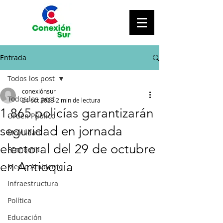
Entrada
Todos los post
conexiónsur
Todos los post
24 oct 2023
2 min de lectura
1.865 policías garantizarán
Orden Público
seguridad en jornada
Movilidad
electoral del 29 de octubre
Economía
en Antioquia
Medio Ambiente
Infraestructura
Política
Educación