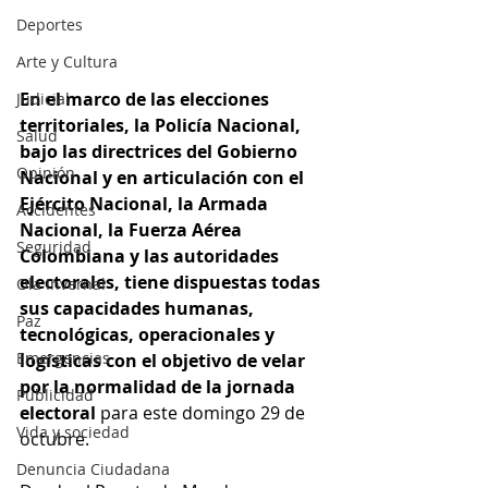
Deportes
Arte y Cultura
En el marco de las elecciones 
Judicial
territoriales, la Policía Nacional, 
Salud
bajo las directrices del Gobierno 
Opinión
Nacional y en articulación con el 
Ejército Nacional, la Armada 
Accidentes
Nacional, la Fuerza Aérea 
Seguridad
Colombiana y las autoridades 
electorales, tiene dispuestas todas 
Ola Invernal
sus capacidades humanas, 
Paz
tecnológicas, operacionales y 
Emergencias
logísticas con el objetivo de velar 
por la normalidad de la jornada 
Publicidad
electoral 
para este domingo 29 de 
Vida y sociedad
octubre.
Denuncia Ciudadana