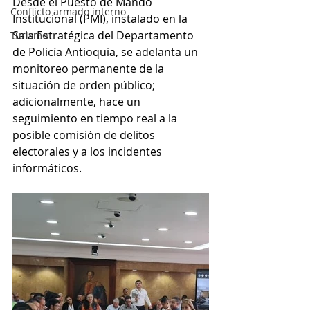
Desde el Puesto de Mando 
Conflicto armado interno
Institucional (PMI), instalado en la 
Sala Estratégica del Departamento 
Turismo
de Policía Antioquia, se adelanta un 
monitoreo permanente de la 
situación de orden público; 
adicionalmente, hace un 
seguimiento en tiempo real a la 
posible comisión de delitos 
electorales y a los incidentes 
informáticos.