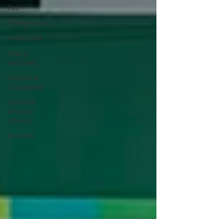
Paz
Emergencias
Publicidad
Vida y
sociedad
Denuncia
Ciudadana
Conflicto
armado
interno
Turismo