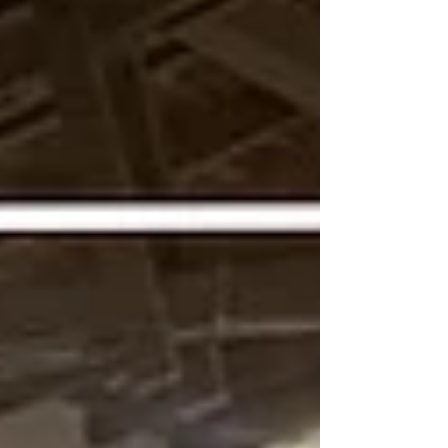
colorrectal. La iniciativa es liderada por la
Institución Universitaria ITM como
ejecutor, en alianza con la Universidad de
Antioquia, la Universidad Nacional Abierta
y a Distancia, y la firma Natucafé S.A.S.
Este proyecto, financiado por MinCiencias,
nació en respuesta a un panoram