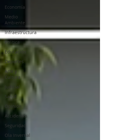
Economía
Medio
Ambiente
Infraestructura
Política
Educación
Deportes
Arte y
Cultura
Judicial
Salud
Opinión
Accidentes
Seguridad
Ola Invernal