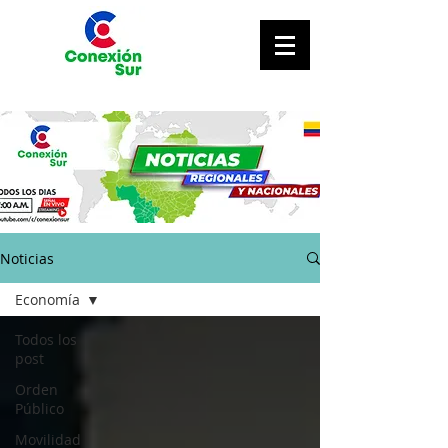
Noticias
Economía
Todos los
post
Orden
Público
Movilidad